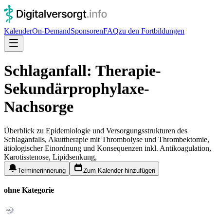
Kalender
On-Demand
Sponsoren
FAQ
zu den Fortbildungen
Schlaganfall: Therapie-
Sekundärprophylaxe-
Nachsorge
Überblick zu Epidemiologie und Versorgungsstrukturen des
Schlaganfalls, Akuttherapie mit Thrombolyse und Thrombektomie,
ätiologischer Einordnung und Konsequenzen inkl. Antikoagulation,
Karotisstenose, Lipidsenkung,
Terminerinnerung
Zum Kalender hinzufügen
ohne Kategorie