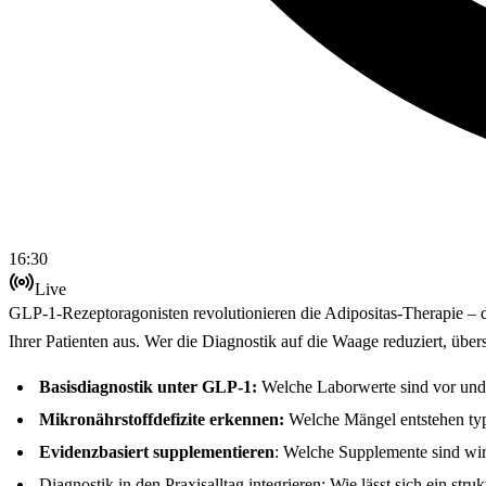
16:30
Live
GLP-1-Rezeptoragonisten revolutionieren die Adipositas-Therapie – do
Ihrer Patienten aus. Wer die Diagnostik auf die Waage reduziert, übers
Basisdiagnostik unter GLP-1:
Welche Laborwerte sind vor und 
Mikronährstoffdefizite erkennen:
Welche Mängel entstehen typi
Evidenzbasiert supplementieren
: Welche Supplemente sind wirk
Diagnostik in den Praxisalltag integrieren: Wie lässt sich ein str