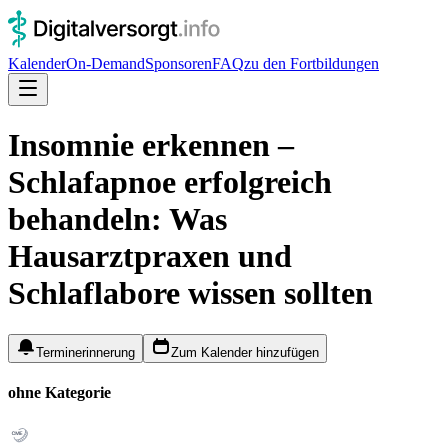
Kalender
On-Demand
Sponsoren
FAQ
zu den Fortbildungen
Insomnie erkennen –
Schlafapnoe erfolgreich
behandeln: Was
Hausarztpraxen und
Schlaflabore wissen sollten
Terminerinnerung
Zum Kalender hinzufügen
ohne Kategorie