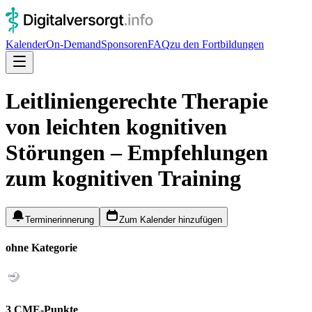
Kalender
On-Demand
Sponsoren
FAQ
zu den Fortbildungen
Leitliniengerechte Therapie
von leichten kognitiven
Störungen – Empfehlungen
zum kognitiven Training
Terminerinnerung
Zum Kalender hinzufügen
ohne Kategorie
3 CME-Punkte